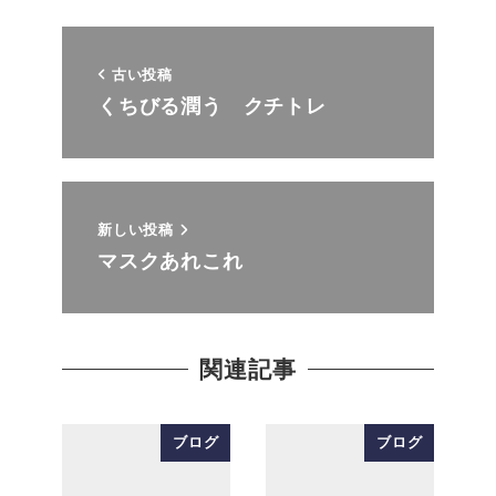
古い投稿
くちびる潤う クチトレ
新しい投稿
マスクあれこれ
関連記事
ブログ
ブログ