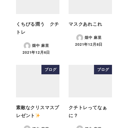
くちびる潤う クチ
マスクあれこれ
トレ
畑中 麻里
2021年12月8日
畑中 麻里
2021年12月6日
ブログ
ブログ
素敵なクリスマスプ
クチトレってなぁ
レゼント
に？